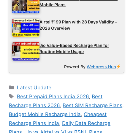
Mobile Plans
Airtel ₹199 Plan with 28 Days Validity –
2026 Overview
Jio Value-Based Recharge Plan for
Routine Mobile Usage
Powerd By
Webpress Hub
Categories
Latest Update
Tags
Best Prepaid Plans India 2026
,
Best
Recharge Plans 2026
,
Best SIM Recharge Plans
,
Budget Mobile Recharge India
,
Cheapest
Recharge Plans India
,
Daily Data Recharge
Plans
,
Jio vs Airtel vs Vi vs BSNL Plans
,