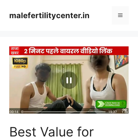
Skip
to
malefertilitycenter.in
Menu
content
Best Value for